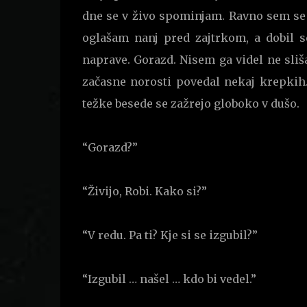
dne se v živo spominjam. Ravno sem se k
oglašam nanj pred zajtrkom, a dobil 
naprave. Gorazd. Nisem ga videl ne sliša
začasne norosti povedal nekaj krepkih. 
težke besede se zažrejo globoko v dušo.
“Gorazd?”
“Živijo, Robi. Kako si?”
“V redu. Pa ti? Kje si se izgubil?”
“Izgubil … našel … kdo bi vedel.”