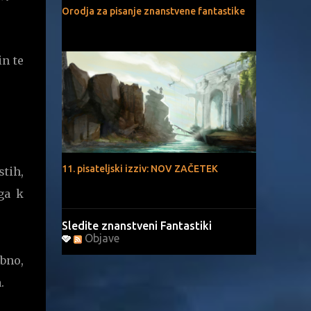
Orodja za pisanje znanstvene fantastike
n te
11. pisateljski izziv: NOV ZAČETEK
stih,
ga k
Sledite znanstveni Fantastiki
Objave
ebno,
a.