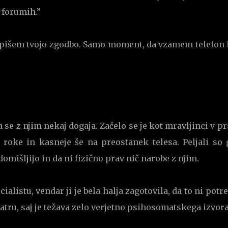
 forumih.”
zapišem tvojo zgodbo. Samo moment, da vzamem telefon i
da se z njim nekaj dogaja. Začelo se je kot mravljinci v pr
e roke in kasneje še na preostanek telesa. Peljali so 
domišljijo in da ni fizično prav nič narobe z njim.
ialistu, vendar ji je bela halja zagotovila, da to ni potr
tru, saj je težava zelo verjetno psihosomatskega izvor