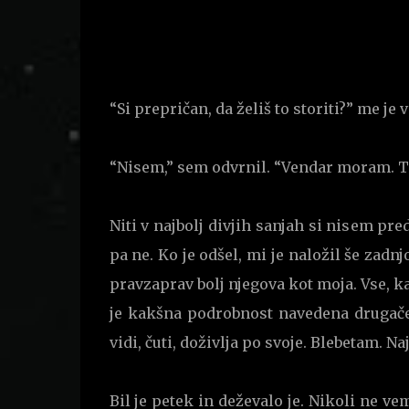
“Si prepričan, da želiš to storiti?” me je 
“Nisem,” sem odvrnil. “Vendar moram. T
Niti v najbolj divjih sanjah si nisem pr
pa ne. Ko je odšel, mi je naložil še zad
pravzaprav bolj njegova kot moja. Vse, ka
je kakšna podrobnost navedena drugače,
vidi, čuti, doživlja po svoje. Blebetam. 
Bil je petek in deževalo je. Nikoli ne v