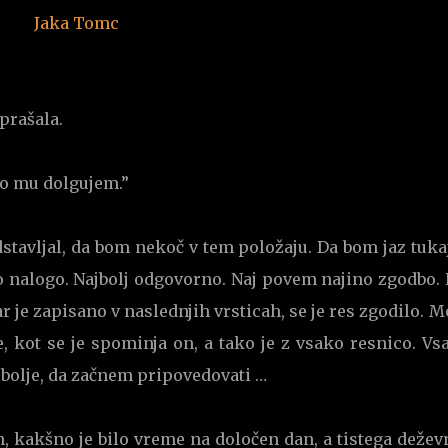
Jaka Tomc
vprašala.
o mu dolgujem.”
edstavljal, da bom nekoč v tem položaju. Da bom jaz tuka
njo nalogo. Najbolj odgovorno. Naj povem najino zgodbo. 
r je zapisano v naslednjih vrsticah, se je res zgodilo. 
 kot se je spominja on, a tako je z vsako resnico. Vsa
Najbolje, da začnem pripovedovati …
em, kakšno je bilo vreme na določen dan, a tistega deže