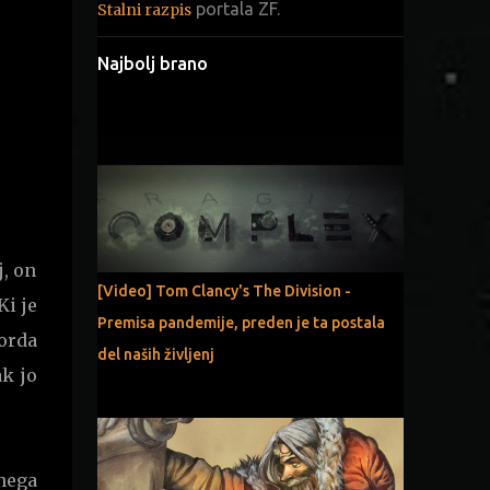
portala ZF.
Stalni razpis
Najbolj brano
j, on
[Video] Tom Clancy's The Division -
Ki je
Premisa pandemije, preden je ta postala
Morda
del naših življenj
k jo
vnega