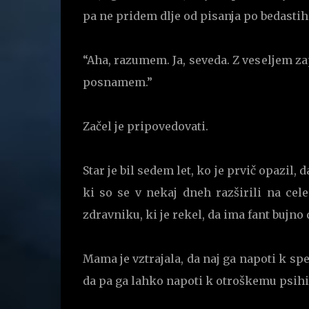
pa ne pridem dlje od pisanja po bedastih
“Aha, razumem. Ja, seveda. Z veseljem 
posnamem.”
Začel je pripovedovati.
Star je bil sedem let, ko je prvič opazil, 
ki so se v nekaj dneh razširili na cel
zdravniku, ki je rekel, da ima fant bujno 
Mama je vztrajala, da naj ga napoti k spec
da pa ga lahko napoti k otroškemu psihia