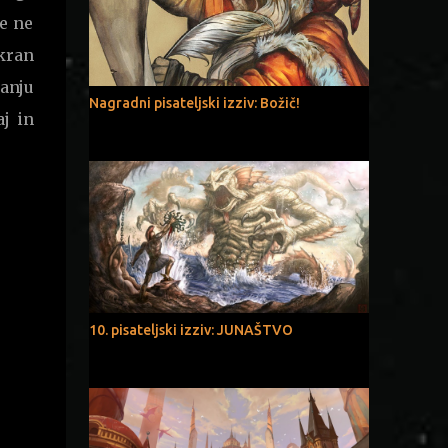
se ne
kran
tanju
Nagradni pisateljski izziv: Božič!
aj in
10. pisateljski izziv: JUNAŠTVO