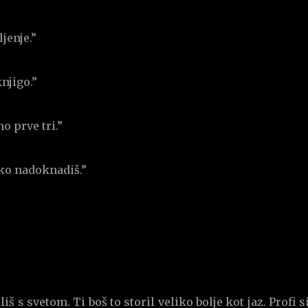
jenje.”
njigo.”
o prve tri.”
ko nadoknadiš.”
liš s svetom. Ti boš to storil veliko bolje kot jaz. Profi si