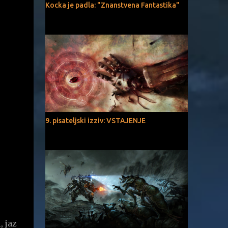
Kocka je padla: "Znanstvena Fantastika"
9. pisateljski izziv: VSTAJENJE
, jaz