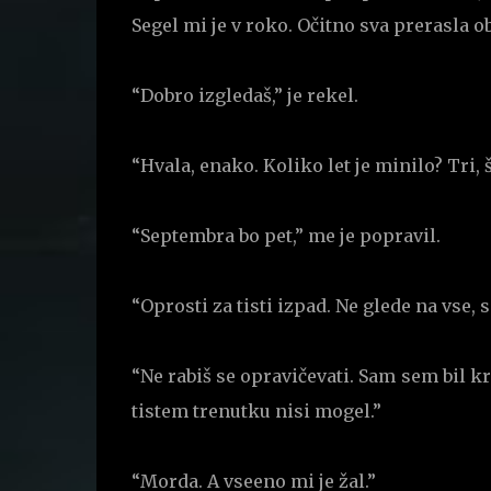
Segel mi je v roko. Očitno sva prerasla o
“Dobro izgledaš,” je rekel.
“Hvala, enako. Koliko let je minilo? Tri, š
“Septembra bo pet,” me je popravil.
“Oprosti za tisti izpad. Ne glede na vse, s
“Ne rabiš se opravičevati. Sam sem bil kri
tistem trenutku nisi mogel.”
“Morda. A vseeno mi je žal.”