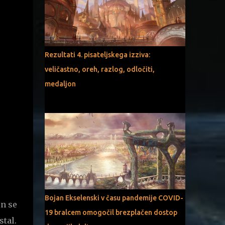
Rezultati 4. pisateljskega izziva:
veličastno, oreh, razlog, odločiti,
medaljon
Bojan Ekselenski v času pandemije COVID-
in se
19 bralcem omogočil brezplačen dostop
stal.