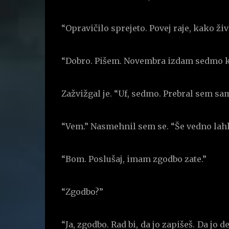
“Opravičilo sprejeto. Povej raje, kako živl
“Dobro. Pišem. Novembra izdam sedmo k
Zažvižgal je. “Uf, sedmo. Prebral sem sam
“Vem.” Nasmehnil sem se. “Še vedno lah
“Bom. Poslušaj, imam zgodbo zate.”
“Zgodbo?”
“Ja, zgodbo. Rad bi, da jo zapišeš. Da jo de