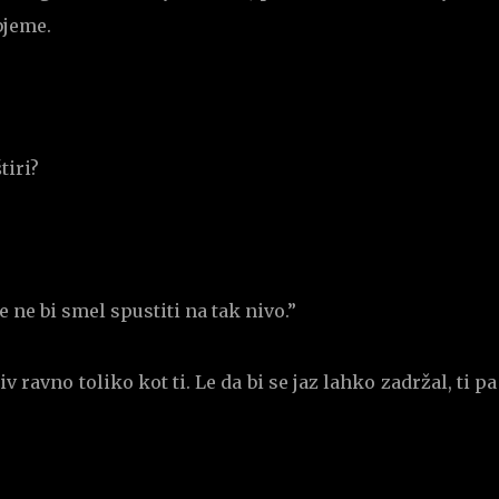
bjeme.
tiri?
e ne bi smel spustiti na tak nivo.”
v ravno toliko kot ti. Le da bi se jaz lahko zadržal, ti pa