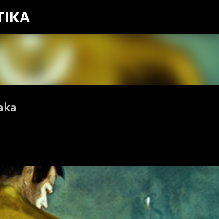
TIKA
Preskoči na glavno vsebino
aka