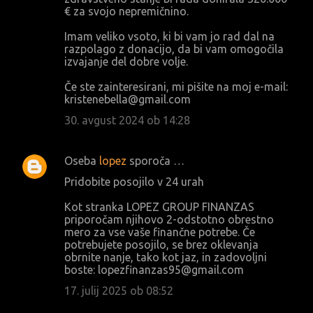
€ za svojo nepremičnino.
Imam veliko vsoto, ki bi vam jo rad dal na
razpolago z donacijo, da bi vam omogočila
izvajanje del dobre volje.
Če ste zainteresirani, mi pišite na moj e-mail:
kristenebella@gmail.com
30. avgust 2024 ob 14:28
Oseba
lopez
sporoča …
Pridobite posojilo v 24 urah
Kot stranka LOPEZ GROUP FINANZAS
priporočam njihovo 2-odstotno obrestno
mero za vse vaše finančne potrebe. Če
potrebujete posojilo, se brez oklevanja
obrnite nanje, tako kot jaz, in zadovoljni
boste: lopezfinanzas95@gmail.com
17. julij 2025 ob 08:52