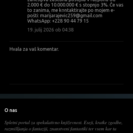
2.000 € do 10.000.000 € s stopnjo 3%. Če vas
to zanima, me kontaktirajte po mojem e-
pošti: marijarajevic259@gmail.com
WhatsApp: +228 90 44 79 15
19. julij 2026 ob 04:38
Hvala za vaš komentar.
O
b
j
a
v
i
t
e
k
o
m
e
O nas
n
t
Spletni portal za spekulativno književnost. Eseji, kratke zgodbe,
a
razmišljanja o fantaziji, znanstveni fantastiki ter vsem kar ta
r