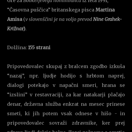
Gre za
Bookerjevega nominiranca
iz leta 1991,
“Časovna puščica” britanskega pisca
Martina
Amisa
(
v slovenščini je na voljo prevod
Nine Grahek-
Križna
r)
.
Dolžina:
155 strani
Pripovedovalec skupaj z bralcem zgodbo izkuša
“nazaj”, npr. ljudje hodijo s hrbtom naprej,
dialogi potekajo v napačni smeri, hrana se
“izslini” v restavraciji, za kar natakarji plačajo
denar, državna služba enkrat na mesec prinese
smeti, ki jih potem vsak odnese v hišo - in
pripovedovalec sovraži zdravnike, ker prej