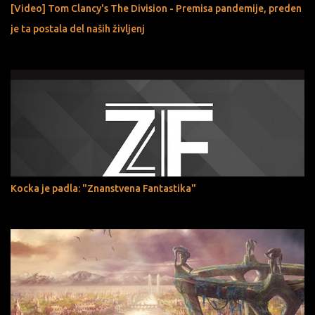
[Video] Tom Clancy's The Division - Premisa pandemije, preden
je ta postala del naših življenj
Kocka je padla: "Znanstvena Fantastika"