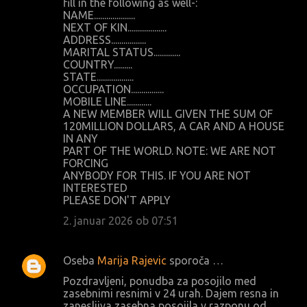
fill in the following as well-:
NAME....................
NEXT OF KIN...................
ADDRESS.................
MARITAL STATUS.............
COUNTRY.........
STATE..................
OCCUPATION................
MOBILE LINE............
A NEW MEMBER WILL GIVEN THE SUM OF
120MILLION DOLLARS, A CAR AND A HOUSE
IN ANY
PART OF THE WORLD. NOTE: WE ARE NOT
FORCING
ANYBODY FOR THIS. IF YOU ARE NOT
INTERESTED
PLEASE DON'T APPLY
2. januar 2026 ob 07:51
Oseba
Marija Rajevic
sporoča …
Pozdravljeni, ponudba za posojilo med
zasebnimi resnimi v 24 urah. Dajem resna in
zanesljiva zasebna posojila v razponu od