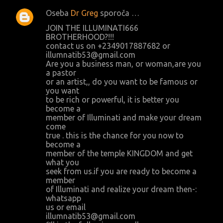
Oseba
Dr Greg
sporoča …
JOIN THE ILLUMINATI666
BROTHERHOOD?!!!
contact us on +2349017887682 or
illumnatib53@gmail.com
Are you a business man, or woman,are you
a pastor
or an artist,, do you want to be famous or
you want
to be rich or powerful, it is better you
become a
member of Illuminati and make your dream
come
true . this is the chance for you now to
become a
member of the temple KINGDOM and get
what you
seek from us.if you are ready to become a
member
of Illuminati and realize your dream then-:
whatsapp
us or email
illumnatib53@gmail.com