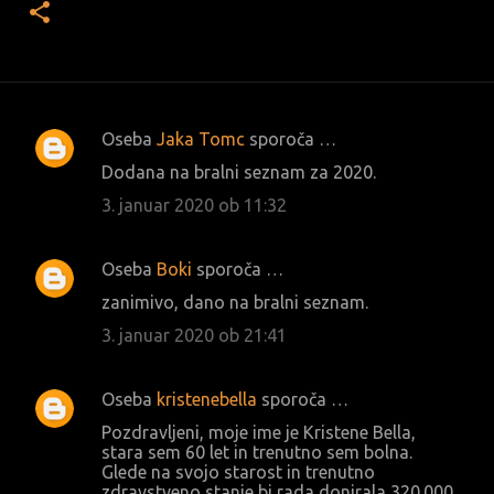
Oseba
Jaka Tomc
sporoča …
K
Dodana na bralni seznam za 2020.
o
3. januar 2020 ob 11:32
m
e
Oseba
Boki
sporoča …
n
zanimivo, dano na bralni seznam.
t
3. januar 2020 ob 21:41
a
r
j
Oseba
kristenebella
sporoča …
i
Pozdravljeni, moje ime je Kristene Bella,
stara sem 60 let in trenutno sem bolna.
Glede na svojo starost in trenutno
zdravstveno stanje bi rada donirala 320.000