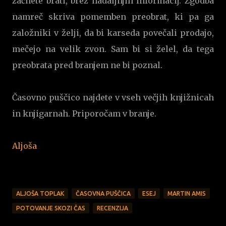
začnete brati, brez nadaljnjih informacij. Zgodba
namreč skriva pomemben preobrat, ki pa ga
založniki v želji, da bi karseda povečali prodajo,
mečejo na velik zvon. Sam bi si želel, da tega
preobrata pred branjem ne bi poznal.
Časovno puščico najdete v vseh večjih knjižnicah
in knjigarnah. Priporočam v branje.
Aljoša
ALJOŠA TOPLAK
ČASOVNA PUŠČICA
ESEJ
MARTIN AMIS
POTOVANJE SKOZI ČAS
RECENZIJA