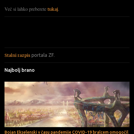
i
Več si lahko preberete
.
tukaj
portala ZF.
Stalni razpis
Najbolj brano
Bojan Ekselenski v času pandemije COVID-19 bralcem omogočil