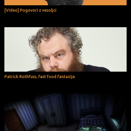
[Video] Pogovori z vesoljci
Patrick Rothfuss, fast food fantazija