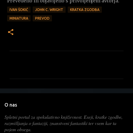
Prevedeno in objavljeno s privoljenjem avtorja.
IVAN ŠOKIĆ
JOHN C. WRIGHT
KRATKA ZGODBA
MINIATURA
PREVOD
K
o
m
e
n
t
O nas
a
Spletni portal za spekulativno književnost. Eseji, kratke zgodbe,
r
razmišljanja o fantaziji, znanstveni fantastiki ter vsem kar ta
j
pojem obsega.