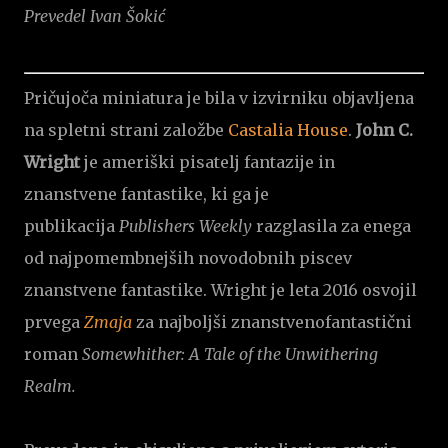
Prevedel Ivan Šokić
Pričujoča miniatura je bila v izvirniku objavljena
na spletni strani založbe
Castalia House
.
John C.
Wright
je ameriški pisatelj fantazije in
znanstvene fantastike, ki ga je
publikacija
Publishers Weekly
razglasila za enega
od najpomembnejših novodobnih piscev
znanstvene fantastike. Wright je leta 2016 osvojil
prvega
Zmaja
za najboljši znanstvenofantastični
roman
Somewhither: A Tale of the Unwithering
Realm.