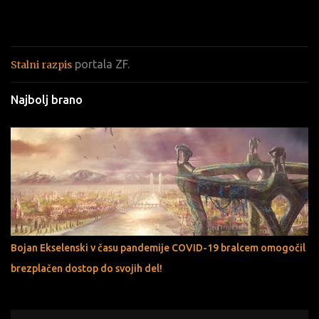
portala ZF.
Stalni razpis
Najbolj brano
Bojan Ekselenski v času pandemije COVID-19 bralcem omogočil
brezplačen dostop do svojih del!