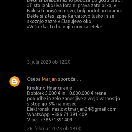
Deklina Brebba nežno poboža po gosti bradi.
»Tista lahkoživa Iota ni prava zate očka, v
Failesi ti poiščem novo, bolj podobno mami.«
Dekle si z las izpne Karuatovo lusko in se
skoznjo zazre v Eianujevo oko.
»Veš očka, to bo najin nov začetek.«
3. julij 2020 ob 12:20
Oseba
Marjan
sporoča …
Kreditno financiranje
Dobiček 5.000 € in 10.000.000 € resne
ponudbe in zelo zanesljive z večjo varnostjo
s stopnjo 3% na mesec.
Elektronski naslov: tmarjan24@gmail.com
WhatsApp: +386 71 391 409
Viber: +38671391409
26. februar 2023 ob 18:00