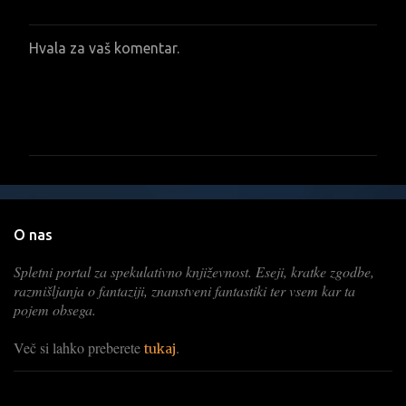
Hvala za vaš komentar.
O
b
j
a
v
i
t
e
k
o
m
e
O nas
n
t
Spletni portal za spekulativno književnost. Eseji, kratke zgodbe,
a
razmišljanja o fantaziji, znanstveni fantastiki ter vsem kar ta
r
pojem obsega.
Več si lahko preberete
.
tukaj