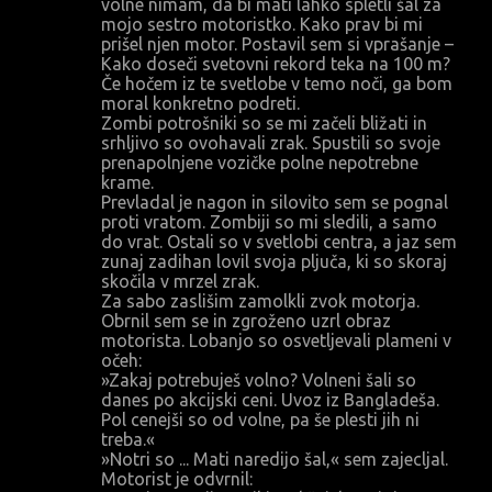
volne nimam, da bi mati lahko spletli šal za
mojo sestro motoristko. Kako prav bi mi
prišel njen motor. Postavil sem si vprašanje –
Kako doseči svetovni rekord teka na 100 m?
Če hočem iz te svetlobe v temo noči, ga bom
moral konkretno podreti.
Zombi potrošniki so se mi začeli bližati in
srhljivo so ovohavali zrak. Spustili so svoje
prenapolnjene vozičke polne nepotrebne
krame.
Prevladal je nagon in silovito sem se pognal
proti vratom. Zombiji so mi sledili, a samo
do vrat. Ostali so v svetlobi centra, a jaz sem
zunaj zadihan lovil svoja pljuča, ki so skoraj
skočila v mrzel zrak.
Za sabo zaslišim zamolkli zvok motorja.
Obrnil sem se in zgroženo uzrl obraz
motorista. Lobanjo so osvetljevali plameni v
očeh:
»Zakaj potrebuješ volno? Volneni šali so
danes po akcijski ceni. Uvoz iz Bangladeša.
Pol cenejši so od volne, pa še plesti jih ni
treba.«
»Notri so ... Mati naredijo šal,« sem zajecljal.
Motorist je odvrnil: