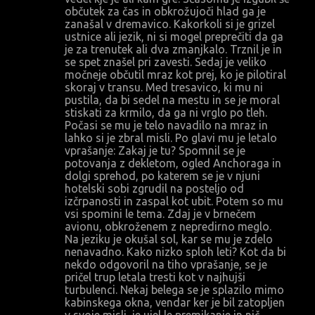
občutek za čas in obkrožujoči hlad ga je
zanašal v dremavico. Kakorkoli si je grizel
ustnice ali jezik, ni si mogel preprečiti da ga
je za trenutek ali dva zmanjkalo. Trznil je in
se spet znašel pri zavesti. Sedaj je veliko
močneje občutil mraz kot prej, ko je pilotiral
skoraj v transu. Med tresavico, ki mu ni
pustila, da bi sedel na mestu in se je moral
stiskati za krmilo, da ga ni vrglo po tleh.
Počasi se mu je telo navadilo na mraz in
lahko si je zbral misli. Po glavi mu je letalo
vprašanje: Zakaj je tu? Spomnil se je
potovanja z dekletom, ogled Anchoraga in
dolgi sprehod, po katerem se je v njuni
hotelski sobi zgrudil na posteljo od
izčrpanosti in zaspal kot ubit. Potem so mu
vsi spomini le tema. Zdaj je v brnečem
avionu, obkroženem z nepredirno meglo.
Na jeziku je okušal sol, kar se mu je zdelo
nenavadno. Kako nizko sploh leti? Kot da bi
nekdo odgovoril na tiho vprašanje, se je
pričel trup letala tresti kot v najhujši
turbulenci. Nekaj belega se je splazilo mimo
kabinskega okna, vendar ker je bil zatopljen