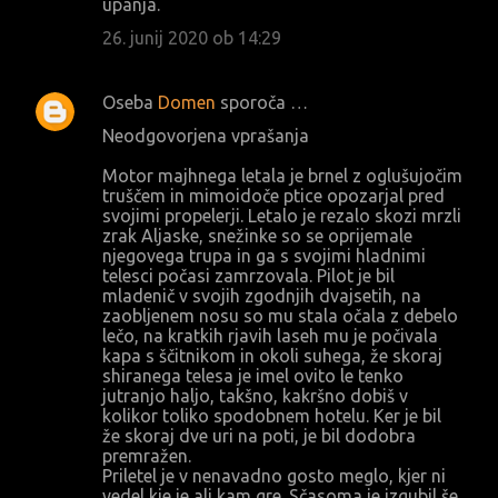
upanja.
26. junij 2020 ob 14:29
Oseba
Domen
sporoča …
Neodgovorjena vprašanja
Motor majhnega letala je brnel z oglušujočim
truščem in mimoidoče ptice opozarjal pred
svojimi propelerji. Letalo je rezalo skozi mrzli
zrak Aljaske, snežinke so se oprijemale
njegovega trupa in ga s svojimi hladnimi
telesci počasi zamrzovala. Pilot je bil
mladenič v svojih zgodnjih dvajsetih, na
zaobljenem nosu so mu stala očala z debelo
lečo, na kratkih rjavih laseh mu je počivala
kapa s ščitnikom in okoli suhega, že skoraj
shiranega telesa je imel ovito le tenko
jutranjo haljo, takšno, kakršno dobiš v
kolikor toliko spodobnem hotelu. Ker je bil
že skoraj dve uri na poti, je bil dodobra
premražen.
Priletel je v nenavadno gosto meglo, kjer ni
vedel kje je ali kam gre. Sčasoma je izgubil še