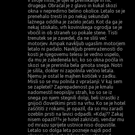
v svoje misli, je ujel le premikanje in nič
drugega. Obračal je z glavo in kukal skozi
okna v nepredirno belino okolice. Letalo se je
prenehalo tresti in po nekaj sekundah
lažnega oddiha je začelo ječati. Kot da ga je
nekaj stiskalo, vrh kovinskega ogrodja se je
vbočil in ob straneh so pokale stene. Tisti
trenutek se je zavedel, da ne sliši več
motorjev. Ampak navkljub ugaslim motorjem
letalo ni padalo. Navkljub premraženosti do
kosti je njegovemu telesu še vedno uspelo,
da mu je zaledenela kri, ko so okna počila in
skozi se je prerinila bela gmota snega. Notri
je silila, dokler ni zapolnila večino letala.
Njemu je ostal le majhen kotiček v zadku.
Misli so se mu polnila z vprašanji: V kaj sem
se zapletel? Zaprepadenost pa je kmalu
nadomestil neopisljiv strah, ko so se iz
snega po njem stegnili dolgi, beli izrastki z
gnijoči človeškimi prsti na vrhu. Ko se je hotel
zaščititi z rokami, je opazil, da so mu zaradi
ozeblin prsti na levici odpadli. »Kdaj?? Zakaj
nisem opazil??« je hotel zakričati, vendar mu
od mrazu sprijete ustnice niso dopustile.
Letalo so dolga leta pozneje najdi pod