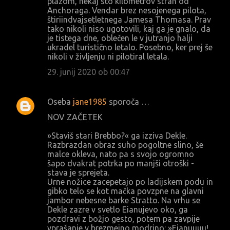
plazom, nekaj sto kilometrov stran od
Anchoraga. Vendar brez nesojenega pilota,
štiriindvajsetletnega Jamesa Thomasa. Prav
tako nikoli niso ugotovili, kaj ga je gnalo, da
je tistega dne, oblečen le v jutranjo halji
ukradel turistično letalo. Posebno, ker prej še
nikoli v življenju ni pilotiral letala.
29. junij 2020 ob 00:47
Oseba
jane1985
sporoča …
NOV ZAČETEK
»Staviš stari Brebbo?« ga izziva Dekle.
Razbrazdan obraz suho pogoltne slino, še
malce okleva, nato pa s svojo ogromno
šapo dvakrat potrka po manjši otroški -
stava je sprejeta.
Urne nožice zacepetajo po ladijskem podu in
gibko telo se kot mačka povzpne na glavni
jambor nebesne barke Stratto. Na vrhu se
Dekle zazre v svetlo Eianujevo oko, ga
pozdravi z božjo gesto, potem pa zavpije
vprašanje v brezmejno modrino: »Eianuuuu!