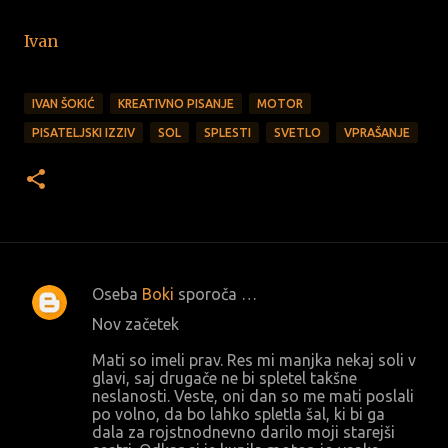
Ivan
IVAN ŠOKIĆ
KREATIVNO PISANJE
MOTOR
PISATELJSKI IZZIV
SOL
SPLESTI
SVETLO
VPRAŠANJE
Oseba
Boki
sporoča …
K
Nov začetek
o
Mati so imeli prav. Res mi manjka nekaj soli v
m
glavi, saj drugače ne bi spletel takšne
e
neslanosti. Veste, oni dan so me mati poslali
po volno, da bo lahko spletla šal, ki bi ga
n
dala za rojstnodnevno darilo moji starejši
t