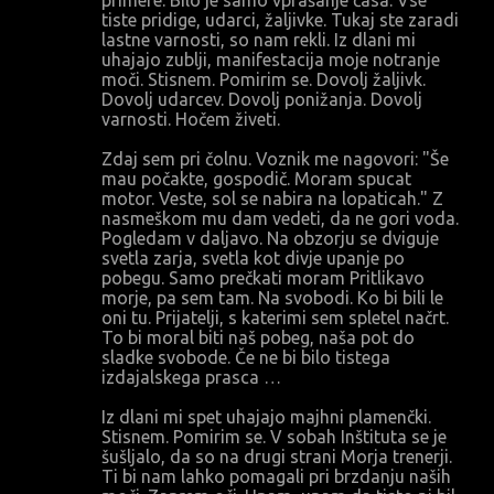
primere. Bilo je samo vprašanje časa. Vse
tiste pridige, udarci, žaljivke. Tukaj ste zaradi
lastne varnosti, so nam rekli. Iz dlani mi
uhajajo zublji, manifestacija moje notranje
moči. Stisnem. Pomirim se. Dovolj žaljivk.
Dovolj udarcev. Dovolj ponižanja. Dovolj
varnosti. Hočem živeti.
Zdaj sem pri čolnu. Voznik me nagovori: "Še
mau počakte, gospodič. Moram spucat
motor. Veste, sol se nabira na lopaticah." Z
nasmeškom mu dam vedeti, da ne gori voda.
Pogledam v daljavo. Na obzorju se dviguje
svetla zarja, svetla kot divje upanje po
pobegu. Samo prečkati moram Pritlikavo
morje, pa sem tam. Na svobodi. Ko bi bili le
oni tu. Prijatelji, s katerimi sem spletel načrt.
To bi moral biti naš pobeg, naša pot do
sladke svobode. Če ne bi bilo tistega
izdajalskega prasca …
Iz dlani mi spet uhajajo majhni plamenčki.
Stisnem. Pomirim se. V sobah Inštituta se je
šušljalo, da so na drugi strani Morja trenerji.
Ti bi nam lahko pomagali pri brzdanju naših