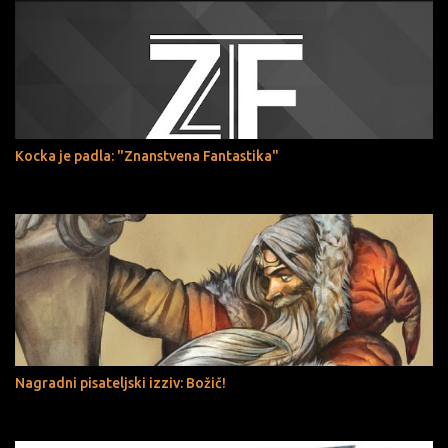
Kocka je padla: "Znanstvena Fantastika"
Nagradni pisateljski izziv: Božič!