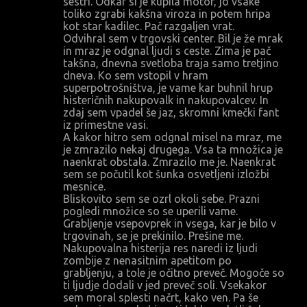
sestri. Odkar si je kupila motor, jo vsake
toliko zgrabi kakšna viroza in potem hripa
a
kot star kadilec. Pač razgaljen vrat.
r
Odvihral sem v trgovski center. Bil je že mrak
in mraz je odgnal ljudi s ceste. Zima je pač
j
takšna, dnevna svetloba traja samo tretjino
i
dneva. Ko sem vstopil v hram
superpotrošništva, je vame kar buhnil hrup
histeričnih nakupovalk in nakupovalcev. In
zdaj sem vpadel še jaz, skromni kmečki fant
iz primestne vasi.
A kakor hitro sem odgnal misel na mraz, me
je zmrazilo nekaj drugega. Vsa ta množica je
naenkrat obstala. Zmrazilo me je. Naenkrat
sem se počutil kot šunka osvetljeni izložbi
mesnice.
Bliskovito sem se ozrl okoli sebe. Prazni
pogledi množice so se uperili vame.
Grabljenje vsepovprek in vsega, kar je bilo v
trgovinah, se je prekinilo. Prešine me.
Nakupovalna histerija res naredi iz ljudi
zombije z nenasitnim apetitom po
grabljenju, a tole je očitno preveč. Mogoče so
ti ljudje dodali v jed preveč soli. Vsekakor
sem moral splesti načrt, kako ven. Pa še