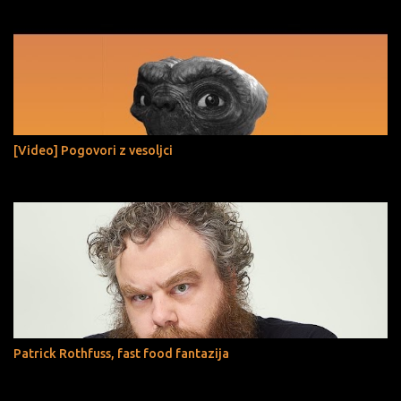
[Video] Pogovori z vesoljci
Patrick Rothfuss, fast food fantazija