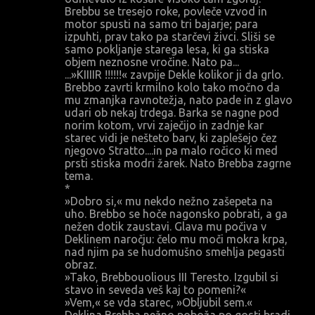
Brebbu se tresejo roke, povleče vzvod in
motor spusti na samo tri bajarje; para
izpuhti, prav tako pa starčevi živci. Sliši se
samo pokljanje starega lesa, ki ga stiska
objem neznosne vročine. Nato pa...
...»KIIIIR !!!!!!« zavpije Dekle kolikor ji da grlo.
Brebbo zavrti krmilno kolo tako močno da
mu zmanjka ravnotežja, nato pade in z glavo
udari ob nekaj trdega. Barka se nagne pod
norim kotom, vrvi zaječijo in zadnje kar
starec vidi je nešteto barv, ki zaplešejo čez
njegovo Stratto....in pa malo ročico ki med
prsti stiska modri žarek. Nato Brebba zagrne
tema.
*
»Dobro si,« mu nekdo nežno zašepeta na
uho. Brebbo se hoče nagonsko pobrati, a ga
nežen dotik zaustavi. Glava mu počiva v
Deklinem naročju: čelo mu moči mokra krpa,
nad njim pa se hudomušno smehlja pegasti
obraz.
»Tako, Brebbouolious III Teresto. Izgubil si
stavo in seveda veš kaj to pomeni?«
»Vem,« se vda starec, »Obljubil sem.«