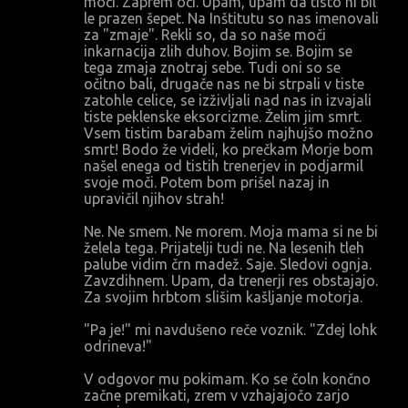
moči. Zaprem oči. Upam, upam da tisto ni bil
le prazen šepet. Na Inštitutu so nas imenovali
za "zmaje". Rekli so, da so naše moči
inkarnacija zlih duhov. Bojim se. Bojim se
tega zmaja znotraj sebe. Tudi oni so se
očitno bali, drugače nas ne bi strpali v tiste
zatohle celice, se izživljali nad nas in izvajali
tiste peklenske eksorcizme. Želim jim smrt.
Vsem tistim barabam želim najhujšo možno
smrt! Bodo že videli, ko prečkam Morje bom
našel enega od tistih trenerjev in podjarmil
svoje moči. Potem bom prišel nazaj in
upravičil njihov strah!
Ne. Ne smem. Ne morem. Moja mama si ne bi
želela tega. Prijatelji tudi ne. Na lesenih tleh
palube vidim črn madež. Saje. Sledovi ognja.
Zavzdihnem. Upam, da trenerji res obstajajo.
Za svojim hrbtom slišim kašljanje motorja.
"Pa je!" mi navdušeno reče voznik. "Zdej lohk
odrineva!"
V odgovor mu pokimam. Ko se čoln končno
začne premikati, zrem v vzhajajočo zarjo