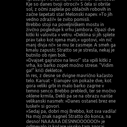
Kje so danes tvoji otroci!« S čela si obriše
sol, z očmi zapleše po oblačnih robovih in
začne šepetati star Melonski napev. »To jih
vedno zdraži!« še zvito pomisli.
Brebbo stoji na poveljniškem mostu in
živčno pogleduje k vrhu jambora. Opazi dve
kitki ki valovita v vetru. »Deklina si jih splete
prav tako kot njena mati,« ugotovi, »In nič
manj divja ni!« se mu še zasmeje. A smeh ga
kmalu zapusti; Stratto se je stresla, nekaj je
butnilo ob njen bok.
»Dvajset gajrutov na levo!" sta vpili kitki z
vrha, ko barko zopet močno strese. "Vidim
ga!" kriči dekletce.
In res, z desne se dvigne mavrično kačasto
telo. Karuat - Eianujev sin pokaže dve, kot
gora veliki grbi in malo barko zagrne v
temno senco. Brebbo prebledi, ter se močno
oklene krmila, Dekli pa se na obrazu nariše
velikanski nasmeh: »Danes ostaneš brez ene
luske!« si govori.
»Sedaj pa, dobri moj Brebbo, kot sva vadila!
Na moj znak nagneš Stratto do konca, na
desno! NAAAAA DESNNOOOOOO!« je
odmevalo iz košare visoko tam zgoraj.