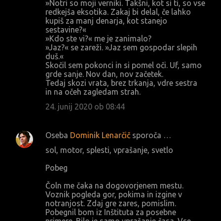
»Notri so moji verniki. Takšni, kot si ti, so vse
redkejša eksotika. Zakaj bi delal, če lahko
kupiš za manj denarja, kot stanejo
sestavine?«
»Kdo ste vi?« me je zanimalo?
»Jaz?« se zareži. »Jaz sem gospodar slepih
duš.«
Skočil sem pokonci in si pomel oči. Uf, samo
grde sanje. Nov dan, nov začetek.
Tedaj skozi vrata, brez trkanja, vdre sestra
in na očeh zagledam strah.
24. junij 2020 ob 08:44
Oseba
Dominik Lenarčič
sporoča …
sol, motor, splesti, vprašanje, svetlo
Pobeg
Čoln me čaka na dogovorjenem mestu.
Voznik pogleda gor, pokima in izgine v
notranjost. Zdaj gre zares, pomislim.
Pobegnil bom iz Inštituta za posebne